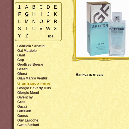
1
A
B
C
D
E
F
G
H
I
J
K
L
M
N
O
P
R
S
T
U
V
W
X
Y
Z
все
Gabriela Sabatini
Gai Mattiolo
Gant
Gap
Geoffrey Beene
Gerani
Ghost
Написать отзыв
Gian Marco Venturi
Gianfranco Ferre
Giorgio Beverly Hills
Giorgio Monti
Givenchy
Gres
Gucci
Guerlain
Guess
Guy Laroche
Gwen Stefani