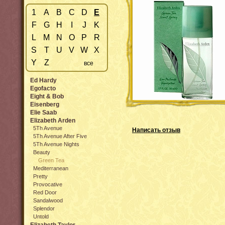
1
A
B
C
D
E
F
G
H
I
J
K
L
M
N
O
P
R
S
T
U
V
W
X
Y
Z
все
Ed Hardy
Egofacto
Eight & Bob
Eisenberg
Elie Saab
Elizabeth Arden
5Th Avenue
Написать отзыв
5Th Avenue After Five
5Th Avenue Nights
Beauty
Green Tea
Mediterranean
Pretty
Provocative
Red Door
Sandalwood
Splendor
Untold