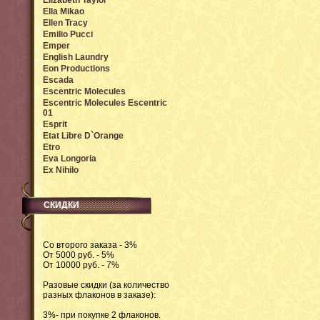
Elizabeth Taylor
Ella Mikao
Ellen Tracy
Emilio Pucci
Emper
English Laundry
Eon Productions
Escada
Escentric Molecules
Escentric Molecules Escentric
01
Esprit
Etat Libre D`Orange
Etro
Eva Longoria
Ex Nihilo
СКИДКИ
Со второго заказа - 3%
От 5000 руб. - 5%
От 10000 руб. - 7%
Разовые скидки (за количество
разных флаконов в заказе):
3%- при покупке 2 флаконов.