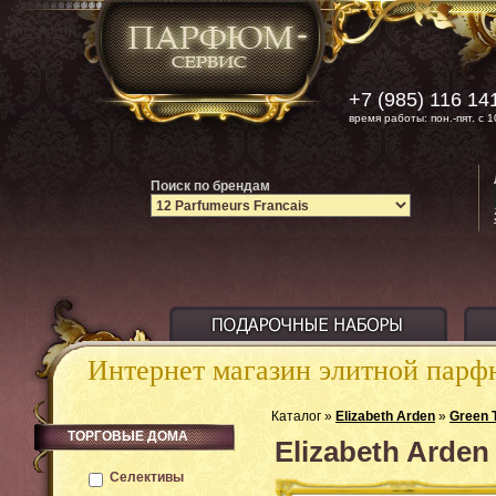
+7 (985) 116 14
время работы: пон.-пят. с 1
Поиск по брендам
Интернет магазин элитной пар
Каталог »
Elizabeth Arden
»
Green 
ТОРГОВЫЕ ДОМА
Elizabeth Arde
Селективы