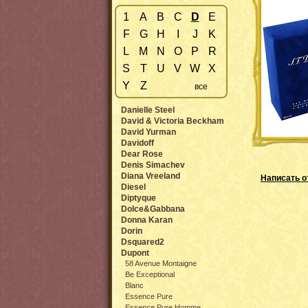
1
A
B
C
D
E
F
G
H
I
J
K
L
M
N
O
P
R
S
T
U
V
W
X
Y
Z
все
Danielle Steel
David & Victoria Beckham
David Yurman
Davidoff
Dear Rose
Denis Simachev
Diana Vreeland
Написать о
Diesel
Diptyque
Dolce&Gabbana
Donna Karan
Dorin
Dsquared2
Dupont
58 Avenue Montaigne
Be Exceptional
Blanc
Essence Pure
Essence Pure Homme