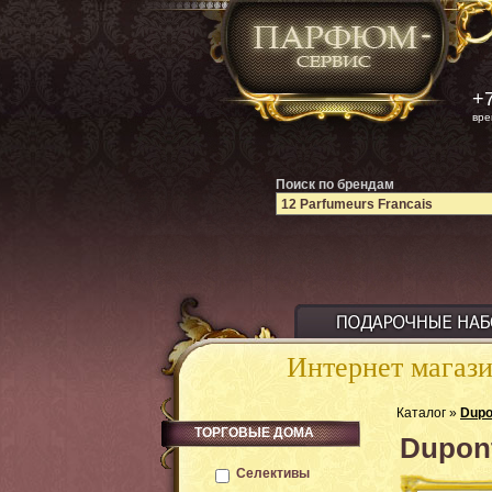
+7
вре
Поиск по брендам
Интернет магаз
Каталог »
Dupo
ТОРГОВЫЕ ДОМА
Dupon
Селективы