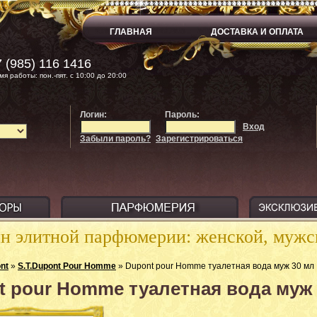
ГЛАВНАЯ
ДОСТАВКА И ОПЛАТА
 (985) 116 1416
мя работы: пон.-пят. с 10:00 до 20:00
Логин:
Пароль:
Вход
Забыли пароль?
Зарегистрироваться
ин элитной парфюмерии: женской, муж
nt
»
S.T.Dupont Pour Homme
» Dupont pour Homme туалетная вода муж 30 мл
t pour Homme туалетная вода муж 