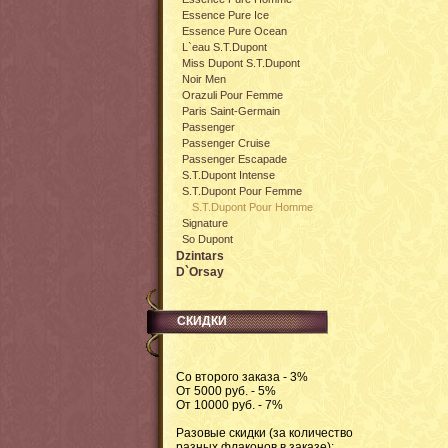
Essence Pure Ice
Essence Pure Ocean
L`eau S.T.Dupont
Miss Dupont S.T.Dupont
Noir Men
Orazuli Pour Femme
Paris Saint-Germain
Passenger
Passenger Cruise
Passenger Escapade
S.T.Dupont Intense
S.T.Dupont Pour Femme
S.T.Dupont Pour Homme
Signature
So Dupont
Dzintars
D`Orsay
СКИДКИ
Со второго заказа - 3%
От 5000 руб. - 5%
От 10000 руб. - 7%
Разовые скидки (за количество
разных флаконов в заказе):