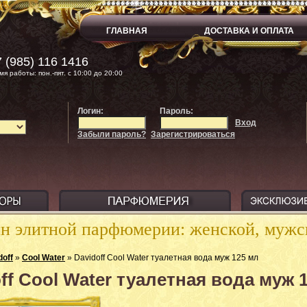
ГЛАВНАЯ
ДОСТАВКА И ОПЛАТА
 (985) 116 1416
мя работы: пон.-пят. с 10:00 до 20:00
Логин:
Пароль:
Вход
Забыли пароль?
Зарегистрироваться
ин элитной парфюмерии: женской, муж
doff
»
Cool Water
» Davidoff Cool Water туалетная вода муж 125 мл
ff Cool Water туалетная вода муж 