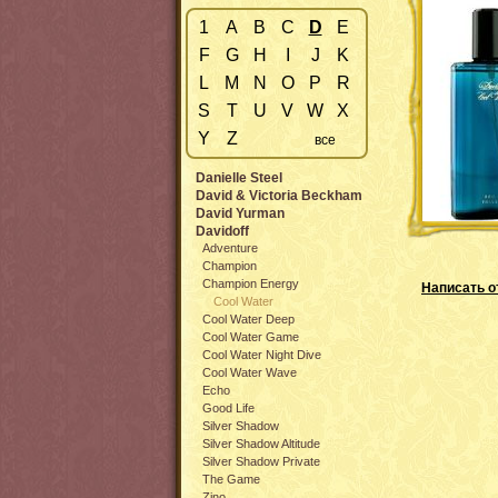
1
A
B
C
D
E
F
G
H
I
J
K
L
M
N
O
P
R
S
T
U
V
W
X
Y
Z
все
Danielle Steel
David & Victoria Beckham
David Yurman
Davidoff
Adventure
Champion
Champion Energy
Написать о
Cool Water
Cool Water Deep
Cool Water Game
Cool Water Night Dive
Cool Water Wave
Echo
Good Life
Silver Shadow
Silver Shadow Altitude
Silver Shadow Private
The Game
Zino