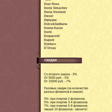
Dear Rose
Denis Simachev
Diana Vreeland
Diesel
Diptyque
Dolce&Gabbana
Donna Karan
Dorin
Dsquared2
Dupont
Dzintars
D`Orsay
СКИДКИ
Со второго заказа - 3%
От 5000 руб. - 5%
От 10000 руб. - 7%
Разовые скидки (за количество
разных флаконов в заказе):
3%- при покупке 2 флаконов.
5%- при покупке 3-4 флаконов.
7%- при покупке 5-9 флаконов.
свыше 10 флаконов - звоните!