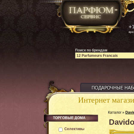
+7
вре
Поиск по брендам
Интернет магаз
Каталог »
Davi
ТОРГОВЫЕ ДОМА
Davido
Селективы