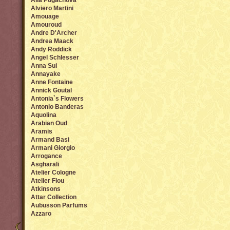
Alla Pugachova
Alviero Martini
Amouage
Amouroud
Andre D'Archer
Andrea Maack
Andy Roddick
Angel Sсhlesser
Anna Sui
Annayake
Anne Fontaine
Annick Goutal
Antonia`s Flowers
Antonio Banderas
Aquolina
Arabian Oud
Aramis
Armand Basi
Armani Giorgio
Arrogance
Asgharali
Atelier Cologne
Atelier Flou
Atkinsons
Attar Collection
Aubusson Parfums
Azzaro