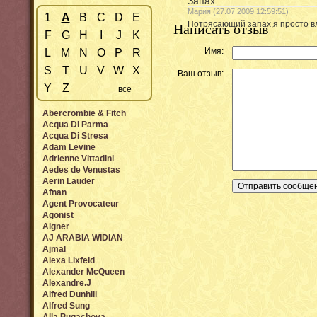
Запах
Мария (27.07.2009 12:59:51)
1
A
B
C
D
E
Потрясающий запах,я просто вл
Написать отзыв
F
G
H
I
J
K
Имя:
L
M
N
O
P
R
S
T
U
V
W
X
Ваш отзыв:
Y
Z
все
Abercrombie & Fitch
Acqua Di Parma
Acqua Di Stresa
Adam Levine
Adrienne Vittadini
Aedes de Venustas
Aerin Lauder
Afnan
Agent Provocateur
Agonist
Aigner
AJ ARABIA WIDIAN
Ajmal
Alexa Lixfeld
Alexander McQueen
Alexandre.J
Alfred Dunhill
Alfred Sung