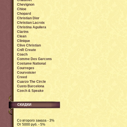
Chaumet
Chevignon
Chloe
Chopard
Christian Dior
Christian Lacroix
Christina Aguilera
Clarins
Clean
Clinique
Clive Christian
CnR Create
Coach
Comme Des Garcons
Costume National
Courreges
Courvoisier
Creed
Cuarzo The Circle
Custo Barcelona
Czech & Speake
СКИДКИ
Со второго заказа - 3%
От 5000 руб. - 5%