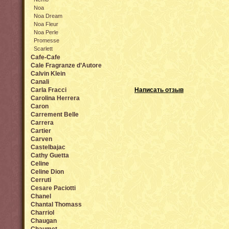
Noa
Noa Dream
Noa Fleur
Noa Perle
Promesse
Scarlett
Cafe-Cafe
Cale Fragranze d’Autore
Calvin Klein
Canali
Carla Fracci
Написать отзыв
Carolina Herrera
Caron
Carrement Belle
Carrera
Cartier
Carven
Castelbajac
Cathy Guetta
Celine
Celine Dion
Cerruti
Cesare Paciotti
Chanel
Chantal Thomass
Charriol
Chaugan