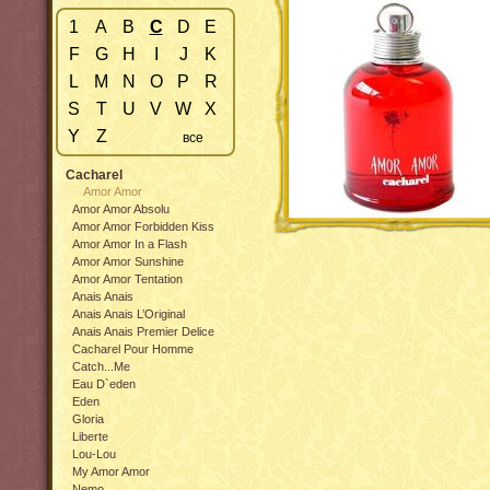
1
A
B
C
D
E
F
G
H
I
J
K
L
M
N
O
P
R
S
T
U
V
W
X
Y
Z
все
Cacharel
Amor Amor
Amor Amor Absolu
Amor Amor Forbidden Kiss
Amor Amor In a Flash
Amor Amor Sunshine
Amor Amor Tentation
Anais Anais
Anais Anais L’Original
Anais Anais Premier Delice
Cacharel Pour Homme
Catch...Me
Eau D`eden
Eden
Gloria
Liberte
Lou-Lou
My Amor Amor
Nemo