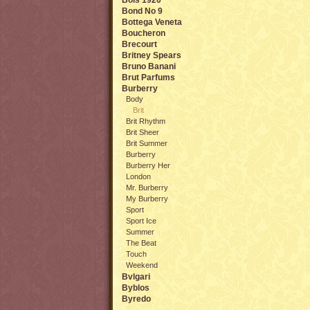
Bois 1920
Bond No 9
Bottega Veneta
Boucheron
Brecourt
Britney Spears
Bruno Banani
Brut Parfums
Burberry
Body
Brit
Brit Rhythm
Brit Sheer
Brit Summer
Burberry
Burberry Her
London
Mr. Burberry
My Burberry
Sport
Sport Ice
Summer
The Beat
Touch
Weekend
Bvlgari
Byblos
Byredo