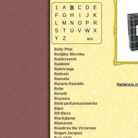
1
A
B
C
D
E
F
G
H
I
J
K
L
M
N
O
P
R
S
T
U
V
W
X
Y
Z
все
Baby Phat
Badgley Mischka
Baldessarini
Baldinini
Balenciaga
Balmain
Bamotte
Banana Republic
Написать о
Bebe
Benefit
Beyonce
Biehl parfumkunstwerke
Bijan
Bill Blass
Blackglama
Blumarine
Boadicea the Victorious
Bogart Jacques