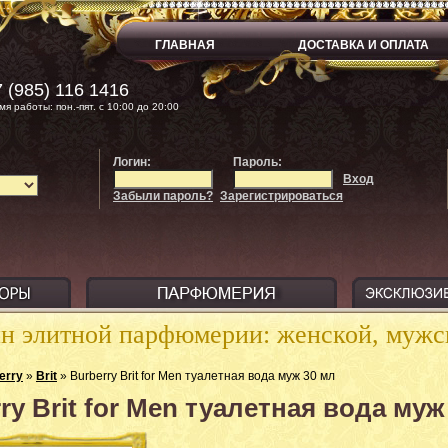
ГЛАВНАЯ
ДОСТАВКА И ОПЛАТА
 (985) 116 1416
мя работы: пон.-пят. с 10:00 до 20:00
Логин:
Пароль:
Вход
Забыли пароль?
Зарегистрироваться
ин элитной парфюмерии: женской, муж
erry
»
Brit
» Burberry Brit for Men туалетная вода муж 30 мл
ry Brit for Men туалетная вода муж