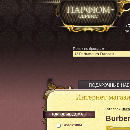
+7
вре
Поиск по брендам
Интернет магаз
Каталог »
Burb
ТОРГОВЫЕ ДОМА
Burber
Селективы