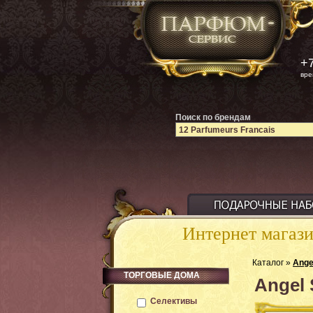
+7
вре
Поиск по брендам
Интернет магаз
Каталог »
Ange
ТОРГОВЫЕ ДОМА
Angel 
Селективы