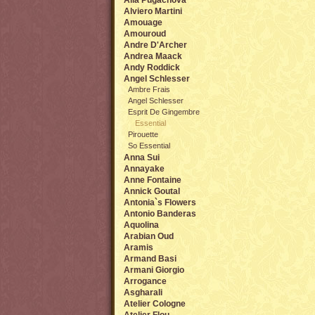
Alla Pugachova
Alviero Martini
Amouage
Amouroud
Andre D'Archer
Andrea Maack
Andy Roddick
Angel Sсhlesser
Ambre Frais
Angel Schlesser
Esprit De Gingembre
Essential
Pirouette
So Essential
Anna Sui
Annayake
Anne Fontaine
Annick Goutal
Antonia`s Flowers
Antonio Banderas
Aquolina
Arabian Oud
Aramis
Armand Basi
Armani Giorgio
Arrogance
Asgharali
Atelier Cologne