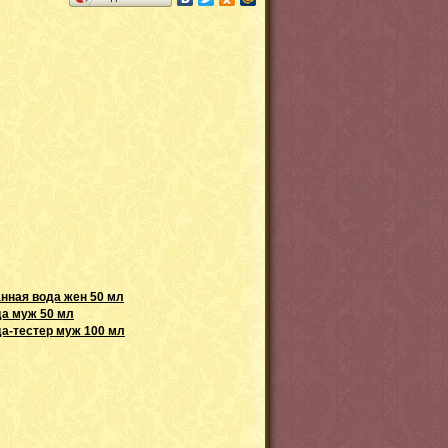
анная вода жен 50 мл
да муж 50 мл
да-тестер муж 100 мл