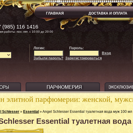
ГЛАВНАЯ
ДОСТАВКА И ОПЛАТА
 (985) 116 1416
мя работы: пон.-пят. с 10:00 до 20:00
Логин:
Пароль:
Вход
Забыли пароль?
Зарегистрироваться
ин элитной парфюмерии: женской, муж
l Sсhlesser
»
Essential
» Angel Schlesser Essential туалетная вода муж 100 мл
Schlesser Essential туалетная вода