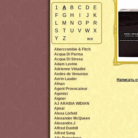
1
A
B
C
D
E
F
G
H
I
J
K
L
M
N
O
P
R
S
T
U
V
W
X
Y
Z
все
Abercrombie & Fitch
Acqua Di Parma
Acqua Di Stresa
Adam Levine
Adrienne Vittadini
Aedes de Venustas
Aerin Lauder
Написать о
Afnan
Agent Provocateur
Agonist
Aigner
AJ ARABIA WIDIAN
Ajmal
Alexa Lixfeld
Alexander McQueen
Alexandre.J
Alfred Dunhill
Alfred Sung