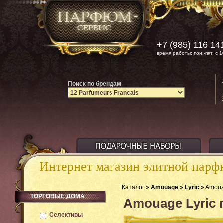
+7 (985) 116 14
время работы: пон.-пят. с 1
Поиск по брендам
Интернет магазин элитной пар
Каталог »
Amouage
»
Lyric
» Amoua
ТОРГОВЫЕ ДОМА
Amouage Lyric
Селективы