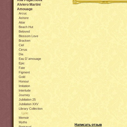
Alla Pugachova
Alviero Martini
Amouage
Arcuc
Ashore
Attar
Beach Hut
Beloved
Blossom Love
Bracken
Ciel
Cirrus
Dia
Eau D`amouage
Epic
Fate
Figment
Gold
Honour
Imitation
Interlude
Journey
Jubilation 25
Jubilation XXV
Library Collection
Lyric
Memoir
Myths
Написать отзыв
Portrayal