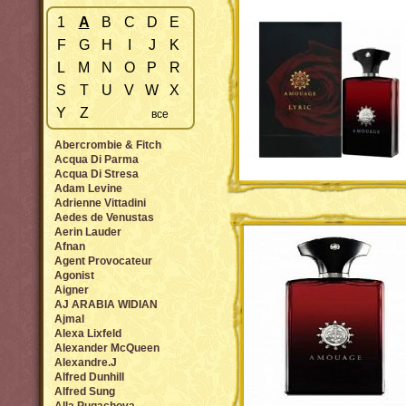
1
A
B
C
D
E
F
G
H
I
J
K
L
M
N
O
P
R
S
T
U
V
W
X
Y
Z
все
Abercrombie & Fitch
Acqua Di Parma
Acqua Di Stresa
Adam Levine
Adrienne Vittadini
Aedes de Venustas
Aerin Lauder
Afnan
Agent Provocateur
Agonist
Aigner
AJ ARABIA WIDIAN
Ajmal
Alexa Lixfeld
Alexander McQueen
Alexandre.J
Alfred Dunhill
Alfred Sung