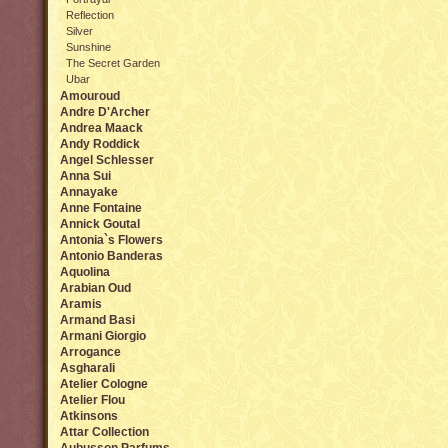
Reflection
Silver
Sunshine
The Secret Garden
Ubar
Amouroud
Andre D'Archer
Andrea Maack
Andy Roddick
Angel Sсhlesser
Anna Sui
Annayake
Anne Fontaine
Annick Goutal
Antonia`s Flowers
Antonio Banderas
Aquolina
Arabian Oud
Aramis
Armand Basi
Armani Giorgio
Arrogance
Asgharali
Atelier Cologne
Atelier Flou
Atkinsons
Attar Collection