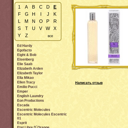
1
A
B
C
D
E
F
G
H
I
J
K
L
M
N
O
P
R
S
T
U
V
W
X
Y
Z
все
Ed Hardy
Egofacto
Eight & Bob
Eisenberg
Elie Saab
Elizabeth Arden
Elizabeth Taylor
Ella Mikao
Ellen Tracy
Написать отзыв
Emilio Pucci
Emper
English Laundry
Eon Productions
Escada
Escentric Molecules
Escentric Molecules Escentric
01
Esprit
Etat Libre D`Orange