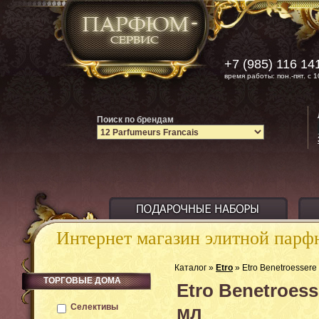
+7 (985) 116 14
время работы: пон.-пят. с 1
Поиск по брендам
Интернет магазин элитной пар
Каталог »
Etro
» Etro Benetroesser
ТОРГОВЫЕ ДОМА
Etro Benetroes
Селективы
мл