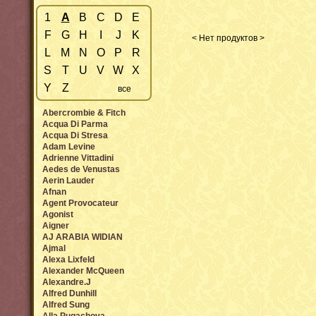
1
A
B
C
D
E
F
G
H
I
J
K
< Нет продуктов >
L
M
N
O
P
R
S
T
U
V
W
X
Y
Z
все
Abercrombie & Fitch
Acqua Di Parma
Acqua Di Stresa
Adam Levine
Adrienne Vittadini
Aedes de Venustas
Aerin Lauder
Afnan
Agent Provocateur
Agonist
Aigner
AJ ARABIA WIDIAN
Ajmal
Alexa Lixfeld
Alexander McQueen
Alexandre.J
Alfred Dunhill
Alfred Sung