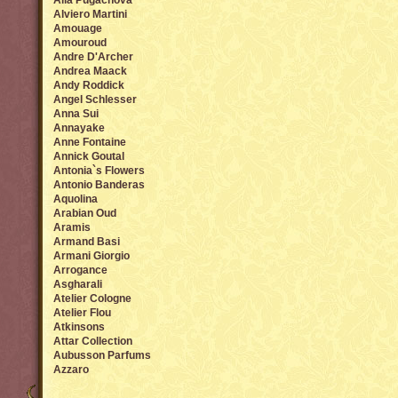
Alla Pugachova
Alviero Martini
Amouage
Amouroud
Andre D'Archer
Andrea Maack
Andy Roddick
Angel Sсhlesser
Anna Sui
Annayake
Anne Fontaine
Annick Goutal
Antonia`s Flowers
Antonio Banderas
Aquolina
Arabian Oud
Aramis
Armand Basi
Armani Giorgio
Arrogance
Asgharali
Atelier Cologne
Atelier Flou
Atkinsons
Attar Collection
Aubusson Parfums
Azzaro