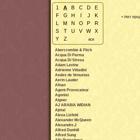
1
A
B
C
D
E
F
G
H
I
J
K
< Нет прод
L
M
N
O
P
R
S
T
U
V
W
X
Y
Z
все
Abercrombie & Fitch
Acqua Di Parma
Acqua Di Stresa
Adam Levine
Adrienne Vittadini
Aedes de Venustas
Aerin Lauder
Afnan
Agent Provocateur
Agonist
Aigner
AJ ARABIA WIDIAN
Ajmal
Alexa Lixfeld
Alexander McQueen
Alexandre.J
Alfred Dunhill
Alfred Sung