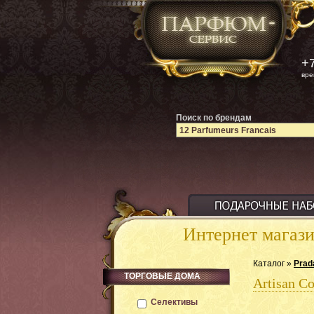
+7
вре
Поиск по брендам
Интернет магаз
Каталог »
Prad
ТОРГОВЫЕ ДОМА
Artisan Co
Селективы