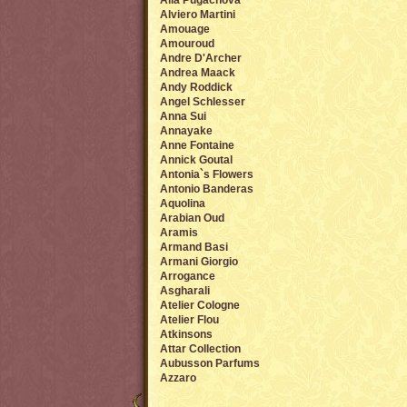
Alla Pugachova
Alviero Martini
Amouage
Amouroud
Andre D'Archer
Andrea Maack
Andy Roddick
Angel Sсhlesser
Anna Sui
Annayake
Anne Fontaine
Annick Goutal
Antonia`s Flowers
Antonio Banderas
Aquolina
Arabian Oud
Aramis
Armand Basi
Armani Giorgio
Arrogance
Asgharali
Atelier Cologne
Atelier Flou
Atkinsons
Attar Collection
Aubusson Parfums
Azzaro