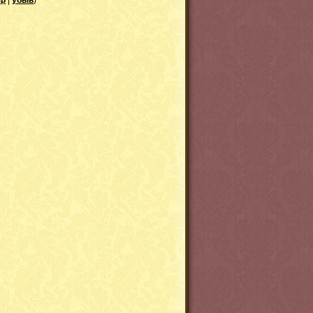
зр
|
убыв
)