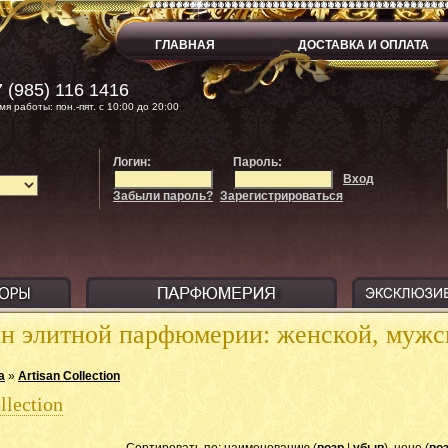
ГЛАВНАЯ
ДОСТАВКА И ОПЛАТА
 (985) 116 1416
мя работы: пон.-пят. с 10:00 до 20:00
Логин:
Пароль:
Вход
Забыли пароль?
Зарегистрироваться
ин элитной парфюмерии: женской, муж
a
»
Artisan Collection
llection