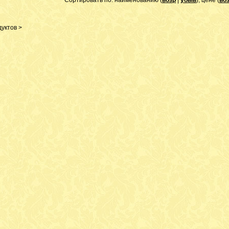
Сортировать по: наименованию (
возр
|
убыв
), цене (
во
уктов >