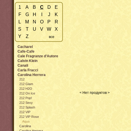
1
A
B
C
D
E
F
G
H
I
J
K
L
M
N
O
P
R
S
T
U
V
W
X
Y
Z
все
Cacharel
Cafe-Cafe
Cale Fragranze d’Autore
Calvin Klein
Canali
Carla Fracci
Carolina Herrera
212
212 Glam
212 H2O
< Нет продуктов >
212 On Ice
212 Pop!
212 Sexy
212 Splash
212 VIP
212 VIP Rose
Aqua
Carolina
Carolina Herrera