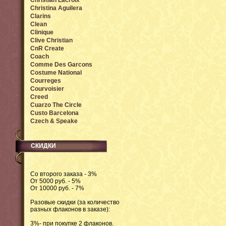
Christian Lacroix
Christina Aguilera
Clarins
Clean
Clinique
Clive Christian
CnR Create
Coach
Comme Des Garcons
Costume National
Courreges
Courvoisier
Creed
Cuarzo The Circle
Custo Barcelona
Czech & Speake
СКИДКИ
Со второго заказа - 3%
От 5000 руб. - 5%
От 10000 руб. - 7%
Разовые скидки (за количество
разных флаконов в заказе):
3%- при покупке 2 флаконов.