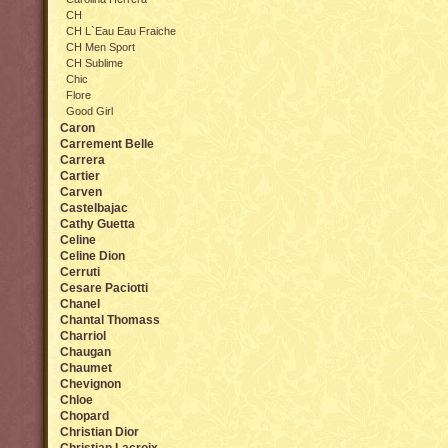
CH
CH L`Eau Eau Fraiche
CH Men Sport
CH Sublime
Chic
Flore
Good Girl
Caron
Carrement Belle
Carrera
Cartier
Carven
Castelbajac
Cathy Guetta
Celine
Celine Dion
Cerruti
Cesare Paciotti
Chanel
Chantal Thomass
Charriol
Chaugan
Chaumet
Chevignon
Chloe
Chopard
Christian Dior