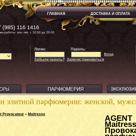
ГЛАВНАЯ
ДОСТАВКА И ОПЛАТА
 (985) 116 1416
мя работы: пон.-пят. с 10:00 до 20:00
Логин:
Пароль:
Вход
Забыли пароль?
Зарегистрироваться
ин элитной парфюмерии: женской, муж
t Provocateur
»
Maitresse
AGENT
Mait
Провок