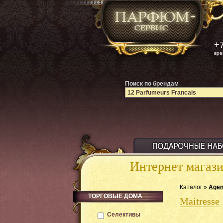
+7
вре
Поиск по брендам
Интернет магаз
Каталог »
Agen
ТОРГОВЫЕ ДОМА
Maitresse
Селективы