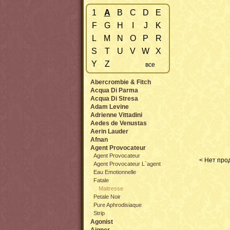
1
A
B
C
D
E
F
G
H
I
J
K
L
M
N
O
P
R
S
T
U
V
W
X
Y
Z
все
Abercrombie & Fitch
Acqua Di Parma
Acqua Di Stresa
Adam Levine
Adrienne Vittadini
Aedes de Venustas
Aerin Lauder
Afnan
Agent Provocateur
Agent Provocateur
< Нет прод
Agent Provocateur L`agent
Eau Emotionnelle
Fatale
Maitresse
Petale Noir
Pure Aphrodisiaque
Strip
Agonist