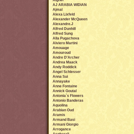
Aigner
AJ ARABIA WIDIAN
Ajmal
Alexa Lixfeld
Alexander McQueen
Alexandre.J
Alfred Dunhill
Alfred Sung
Alla Pugachova
Alviero Martini
Amouage
Amouroud
Andre D'Archer
Andrea Maack
Andy Roddick
Angel Sсhlesser
Anna Sui
Annayake
Anne Fontaine
Annick Goutal
Antonia`s Flowers
Antonio Banderas
Aquolina
Arabian Oud
Aramis
Armand Basi
Armani Giorgio
Arrogance