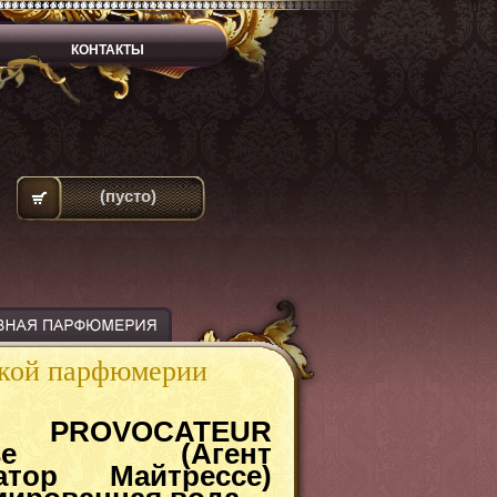
КОНТАКТЫ
(пусто)
ской парфюмерии
 PROVOCATEUR
resse (Агент
атор Майтрессе)