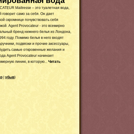
ированная вода
TEUR Maitresse – это туалетная вода,
 говорит само за себя. Он дает
ой скромнице почувствовать себя
ой. Agent Provocateur - это всемирно
альный бренд нижнего белья из Лондона,
94 году. Помимо белья в него входят
аручники, подвязки и прочие аксессуары,
будить самые откровенные желания и
года Agent Provocateur начинает
мерную линию, в которую...
Читать
зр
|
убыв
)