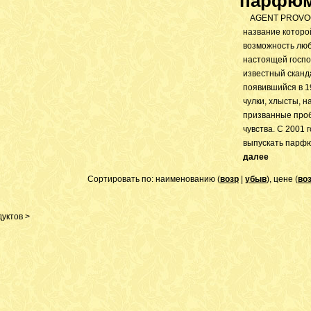
парфюм
AGENT PROVOCA
название которой
возможность люб
настоящей госпож
известный сканд
появившийся в 19
чулки, хлысты, н
призванные про
чувства. С 2001 
выпускать парфю
далее
Сортировать по: наименованию (
возр
|
убыв
), цене (
во
уктов >